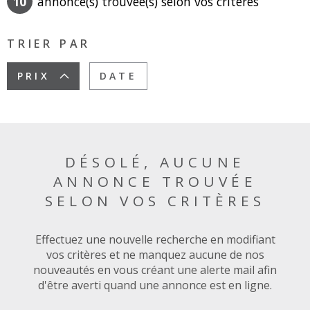
10
annonce(s) trouvée(s) selon vos critères
SURFACE
PLUS DE CRITÈRES
TRIER PAR
Pièces
RECHERCHER
PIÈCES
PRIX
DATE
RÉFÉRENCE
CRITÈRES
SUPPLÉMENTAIRES
DÉSOLÉ, AUCUNE
Piscine
Parking
ANNONCE TROUVÉE
Terrasse
SELON VOS CRITÈRES
Effectuez une nouvelle recherche en modifiant
vos critères et ne manquez aucune de nos
nouveautés en vous créant une alerte mail afin
d'être averti quand une annonce est en ligne.