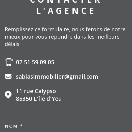
L'AGENCE
Remplissez ce formulaire, nous ferons de notre
mieux pour vous répondre dans les meilleurs
délais.
02 51 59 09 05
sabiasimmobilier@gmail.com
11 rue Calypso
85350
L'île d'Yeu
NOM *
TRAD_MELTEM_VOSCOORDO