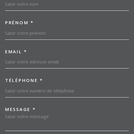
PRÉNOM *
EMAIL *
TÉLÉPHONE *
MESSAGE *
TRAD_MELTEM_VOREDEMAN