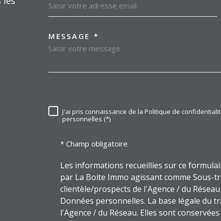
 les
MESSAGE *
TRAD_MELTEM_VORE
J'ai pris connaissance de la Politique de confidentia
RÈGLEMENTATION
personnelles (*)
* Champ obligatoire
Les informations recueillies sur ce formula
par La Boite Immo agissant comme Sous-trai
clientèle/prospects de l'Agence / du Résea
Données personnelles. La base légale du tra
l'Agence / du Réseau. Elles sont conservée