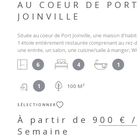
AU COEUR DE POR
JOINVILLE
Située au coeur de Port Joinville, une maison d'habi
1 étoile entièrement restaurée comprenant au rez-d
une entrée, un salon, une cuisine/salle à manger, WC 
quatre chambres, une salle de bains, une salle d'eau
6
4
1
Disposition des chambres : Chambre 1 : un lit de 160
deux lits de 80, Chambre 3 : deux lits de 90 superposé
80 + un lit bébé, Chambre 4 : 2 lits de 80. Garage ; t
1
100 M²
d'environ 100 m². Disponible toute l'année. Linge d
fourni. Le meublé n'est pas accessible aux personne
réduite. Identifiant fiscal:85113000522C9
SÉLECTIONNER
À partir de
900 € 
Semaine