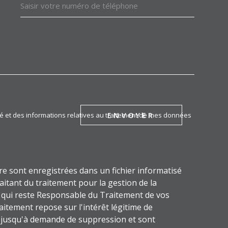
DEMANDE
ENVOYER
lité et des informations relatives au traitement de mes données
ire sont enregistrées dans un fichier informatisé
tant du traitement pour la gestion de la
u qui reste Responsable du Traitement de vos
itement repose sur l'intérêt légitime de
s jusqu'à demande de suppression et sont