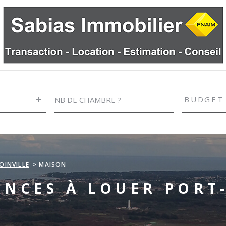
NB
Budget
DE
BUDGET
CHAMBRE
?
RÉFÉRENCE
CRITÈRE
SUPPLÉ
Piscine
OINVILLE
MAISON
Terrasse
NCES À LOUER PORT-