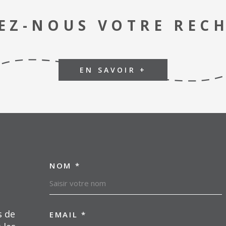
EZ-NOUS VOTRE REC
EN SAVOIR +
NOM *
TRAD_MELTEM_VOSC
s de
EMAIL *