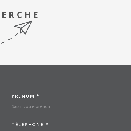
HERCHE
PRÉNOM *
OORDONNEES
TÉLÉPHONE *