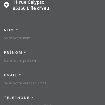
11 rue Calypso
85350
L'île d'Yeu
NOM *
TRAD_MELTEM_VOSCOORDO
PRÉNOM *
EMAIL *
TÉLÉPHONE *