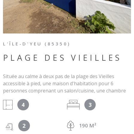
L'ÎLE-D'YEU (85350)
PLAGE DES VIEILLES
Située au calme à deux pas de la plage des Vieilles
accessible à pied, une maison d'habitation pour 6
personnes comprenant un salon/cuisine, une chambre
(un lit de 140), une mezzanine, hauteur 1m50, (deux lits
4
3
simples de 90), une salle d'eau, WC, dépendance avec 2
chambres, (lit de 160), une salle d'eau/wc, 2 terrasses et
jardin de plus de 140 m². Linge de maison non fourni.
2
190 M²
Disponible à la semaine (2 nuitées minimum) et au week-
end toute l'année. Le meublé n'est pas accessible aux