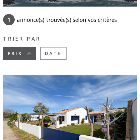
SURFACE
PLUS DE CRITÈRES
1
annonce(s) trouvée(s) selon vos critères
Pièces
RECHERCHER
PIÈCES
TRIER PAR
RÉFÉRENCE
PRIX
DATE
CRITÈRES
SUPPLÉMENTAIRES
Piscine
Parking
Terrasse
VOIR LE BIEN