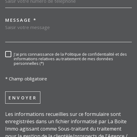
MESSAGE *
TRAD_MELTEM_VOREDEMAN
J'ai pris connaissance de la Politique de confidentialité et des
RÈGLEMENTATION
informations relatives au traitement de mes données
personnelles (*)
* Champ obligatoire
ENVOYER
Les informations recueillies sur ce formulaire sont
enregistrées dans un fichier informatisé par La Boite
Immo agissant comme Sous-traitant du traitement
pour la gestion de la clientèle/prospects de l'Agence /