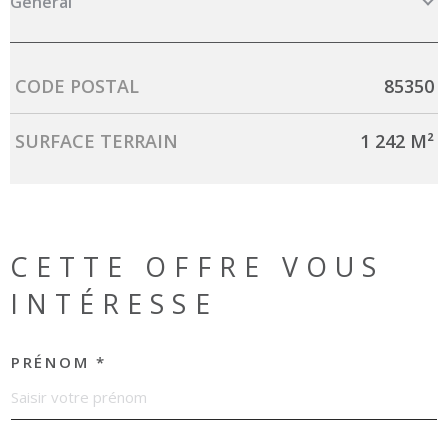
Général
Caractérisque
Valeurs
CODE POSTAL
85350
SURFACE TERRAIN
1 242 M²
CETTE OFFRE
VOUS
INTÉRESSE
PRÉNOM *