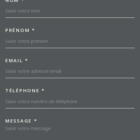
TRAD_MELTEM_VOSCOORDO
PRÉNOM *
EMAIL *
TÉLÉPHONE *
MESSAGE *
TRAD_MELTEM_VOREDEMAN