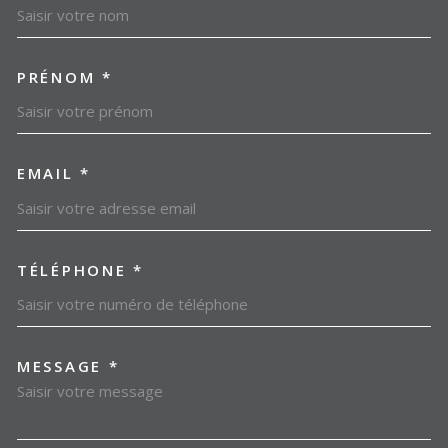
PRÉNOM *
EMAIL *
TÉLÉPHONE *
MESSAGE *
TRAD_MELTEM_VOREDEMAN