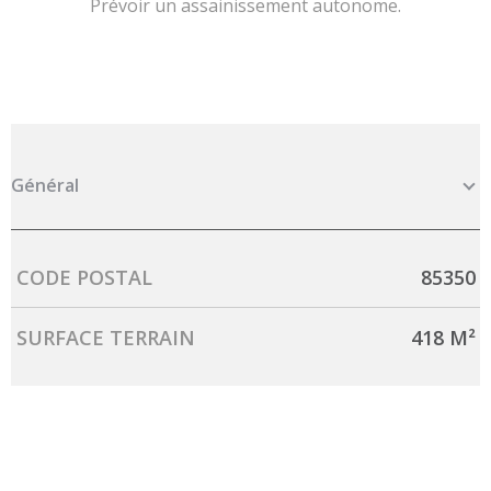
Prévoir un assainissement autonome.
Général
Caractérisque
Valeurs
CODE POSTAL
85350
SURFACE TERRAIN
418 M²