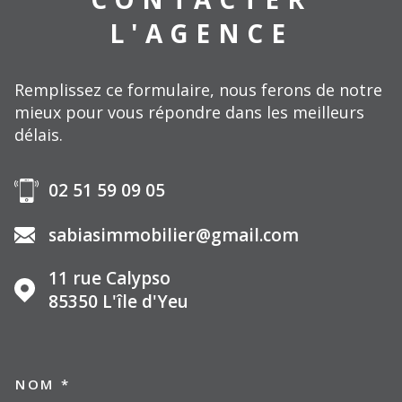
L'AGENCE
Remplissez ce formulaire, nous ferons de notre
mieux pour vous répondre dans les meilleurs
délais.
02 51 59 09 05
sabiasimmobilier@gmail.com
11 rue Calypso
85350
L'île d'Yeu
NOM *
TRAD_MELTEM_VOSCOORDO