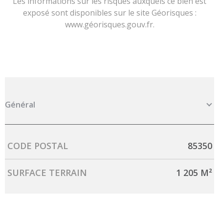
Les informations sur les risques auxquels ce bien est
exposé sont disponibles sur le site Géorisques :
www.géorisques.gouv.fr.
Général
Caractérisque
Valeurs
CODE POSTAL
85350
SURFACE TERRAIN
1 205 M²