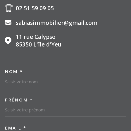
02 51 59 09 05
sabiasimmobilier@gmail.com
11 rue Calypso
85350
L'île d'Yeu
NOM *
TRAD_MELTEM_VOSCOORDO
PRÉNOM *
EMAIL *