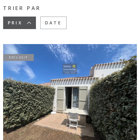
SURFACE
TRIER PAR
PLUS DE CRITÈRES
Pièces
PRIX
DATE
RECHERCHER
PIÈCES
RÉFÉRENCE
EXCLUSIF
CRITÈRES
SUPPLÉMENTAIRES
Piscine
Parking
Terrasse
VOIR LE BIEN