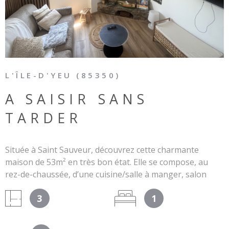
L'ÎLE-D'YEU (85350)
A SAISIR SANS
TARDER
Située à Saint Sauveur, découvrez cette charmante
maison de 53m² en très bon état. Elle se compose, au
rez-de-chaussée, d’une cuisine/salle à manger, salon
avec cheminée et salle d’eau avec WC. Puis, à l’étage,
3
1
d’une chambre spacieuse. Le plus : Vous bénéficierez
d’une cour fermée. Les informations sur les risques
auxquels ce bien est exposé sont disponibles sur le site