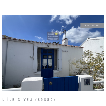
EXCLUSIF
VOIR LE BIEN
L'ÎLE-D'YEU (85350)