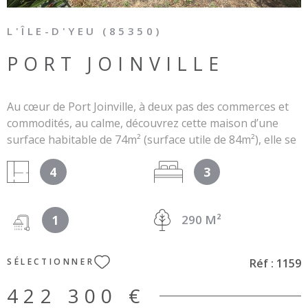
L'ÎLE-D'YEU (85350)
PORT JOINVILLE
Au cœur de Port Joinville, à deux pas des commerces et
commodités, au calme, découvrez cette maison d’une
surface habitable de 74m² (surface utile de 84m²), elle se
compose d’une entrée, salon, cuisine/salle à manger,
4
3
une buanderie, deux chambres, salle d’eau/WC. Le plus :
Vous bénéficierez également d’une chambre extérieure
pour recevoir amis et famille. Le tout sur une parcelle de
1
290 M²
290m² disposant d’un atelier. Les informations sur les
risques auxquels ce bien est exposé sont disponibles sur
le site Géorisques : www.géorisques.gouv.fr.
Réf :
1159
SÉLECTIONNER
422 300 €