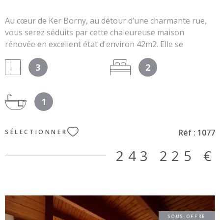
Au cœur de Ker Borny, au détour d’une charmante rue,
vous serez séduits par cette chaleureuse maison
rénovée en excellent état d'environ 42m2. Elle se
compose au rez-de-chaussée d’une entrée,
3
2
salon/chambre, salle de bains avec WC. Puis à l’étage,
d’une cuisine ouverte, salle à manger et d’une chambre.
Réf : 1077 Les informations sur les risques auxquels ce
1
bien est exposé sont disponibles sur le site Géorisques :
www.géorisques.gouv.fr.
Réf :
1077
SÉLECTIONNER
243 225 €
SOUS-OFFRE