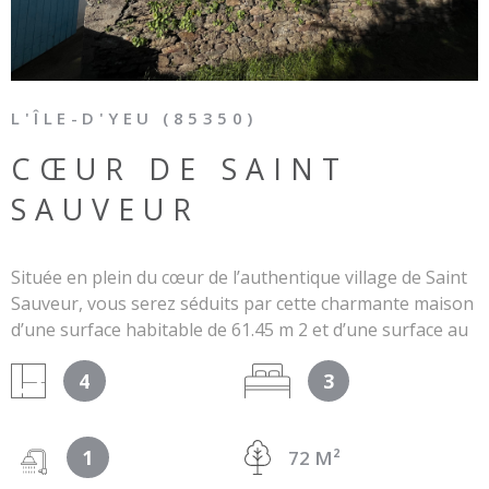
L'ÎLE-D'YEU (85350)
CŒUR DE SAINT
SAUVEUR
Située en plein du cœur de l’authentique village de Saint
Sauveur, vous serez séduits par cette charmante maison
d’une surface habitable de 61.45 m 2 et d’une surface au
sol d’environ 73 m 2 . Elle se compose au rez-de-
4
3
chaussée, d’une cuisine ouverte, salon/séjour, une
chambre, salle d’eau, WC. Puis, à l’étage, vous trouverez
deux espaces nuit. Le plus : Deux espaces extérieurs
1
72 M²
vous permettront de profiter des belles journées
ensoleillées. Les informations sur les risques auxquels ce