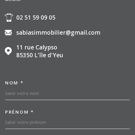
02 51 59 09 05
sabiasimmobilier@gmail.com
11 rue Calypso
85350
L'île d'Yeu
NOM *
TRAD_MELTEM_VOSCOORDO
PRÉNOM *