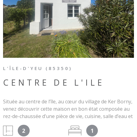
VOIR LE BIEN
L'ÎLE-D'YEU (85350)
CENTRE DE L'ILE
Située au centre de l’île, au cœur du village de Ker Borny,
venez découvrir cette maison en bon état composée au
rez-de-chaussée d’une pièce de vie, cuisine, salle d’eau et
WC séparé. Puis, à l’étage, une chambre. Le plus : Vous
2
1
profiterez d’un jardin agréable bordant la maison. Les