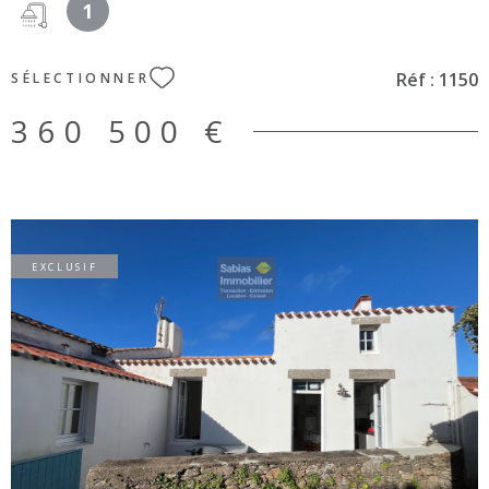
1
Géorisques : www.géorisques.gouv.fr.
Réf :
1150
SÉLECTIONNER
360 500 €
EXCLUSIF
VOIR LE BIEN