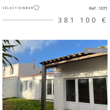
bien est exposé sont disponibles sur le site Géorisques :
Réf :
1071
SÉLECTIONNER
www.géorisques.gouv.fr. Réf : 1071
381 100 €
EXCLUSIF
VOIR LE BIEN