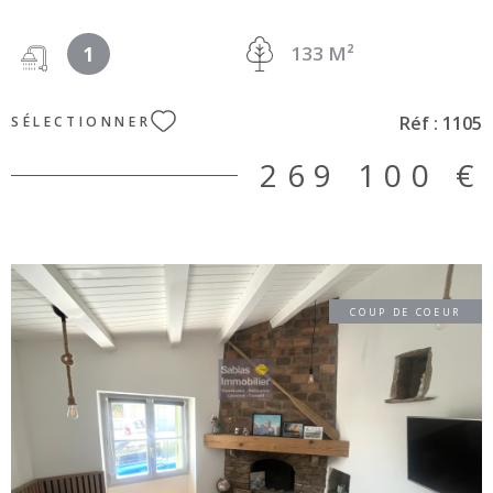
informations sur les risques auxquels ce bien est exposé
sont disponibles sur le site Géorisques :
1
133 M²
www.géorisques.gouv.fr. Réf : 1105
Réf :
1105
SÉLECTIONNER
269 100 €
COUP DE COEUR
VOIR LE BIEN