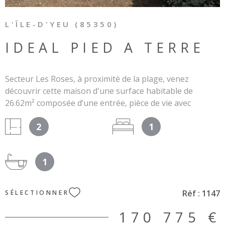
L'ÎLE-D'YEU (85350)
IDEAL PIED A TERRE
Secteur Les Roses, à proximité de la plage, venez
découvrir cette maison d'une surface habitable de
26.62m² composée d’une entrée, pièce de vie avec
kitchenette, coin nuit, et salle d’eau/WC. Le plus : Vous
2
1
bénéficierez d’un espace de stockage en cours de
construction. Le tout disposant de deux espaces
extérieurs. Nombre de lots : 25. Charges annuelles :
1
197€. Les informations sur les risques auxquels ce bien
est exposé sont disponibles sur le site Géorisques :
www.géorisques.gouv.fr.
Réf :
1147
SÉLECTIONNER
170 775 €