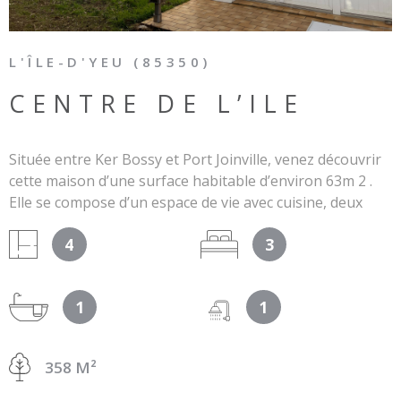
L'ÎLE-D'YEU (85350)
CENTRE DE L’ILE
Située entre Ker Bossy et Port Joinville, venez découvrir
cette maison d’une surface habitable d’environ 63m 2 .
Elle se compose d’un espace de vie avec cuisine, deux
chambres, un espace en mezzanine, salle d’eau, WC et
4
3
garage. Puis, vous disposerez également d’un studio
d’environ 18 m 2 comprenant un coin cuisine, espace nuit
et salle d’eau, WC. Le tout sur une parcelle de 358 m 2 .
1
1
Assinissement autonome à réhabiliter. Les informations
sur les risques auxquels ce bien est exposé sont
disponibles sur le site Géorisques :
358 M²
www.géorisques.gouv.fr.