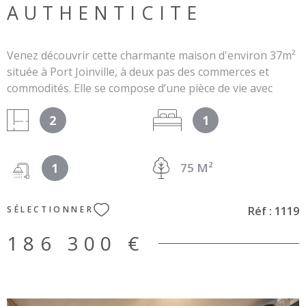
AUTHENTICITE
Venez découvrir cette charmante maison d'environ 37m²
située à Port Joinville, à deux pas des commerces et
commodités. Elle se compose d’une pièce de vie avec
cuisine ouverte, d’une chambre, une salle d’eau et d’un
2
1
WC séparé. Le tout sur une parcelle de 75m². Le plus :
Une cour à l’abri des regards vous permettra de profiter
de l’extérieur en toute tranquillité. Les informations sur
1
75 M²
les risques auxquels ce bien est exposé sont disponibles
sur le site Géorisques : www.géorisques.gouv.fr.
Réf :
1119
SÉLECTIONNER
186 300 €