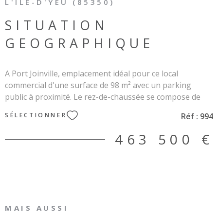
L'ÎLE-D'YEU (85350)
SITUATION
GEOGRAPHIQUE
A Port Joinville, emplacement idéal pour ce local
commercial d'une surface de 98 m² avec un parking
public à proximité. Le rez-de-chaussée se compose de
deux pièces (32 et 35 m²) et d’un étage espace
Réf :
994
SÉLECTIONNER
bureau/détente de 31 m² avec coin cuisine/WC. Les
espaces sont très lumineux et restaurés avec gout
463 500 €
mélangeant l’ancien et le moderne. Une partie du bien
est soumis à la copropriété sur une parcelle totale de
336 m², 2 lots dans la copropriété. Les informations sur
les risques auxquels ce bien est exposé sont disponibles
sur le site Géorisques : www.géorisques.gouv.fr.
MAIS AUSSI