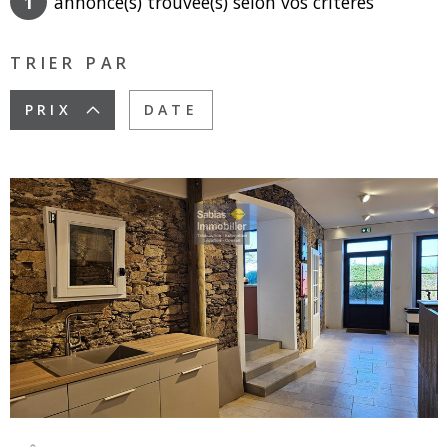
1
annonce(s) trouvée(s) selon vos critères
SURFACE
PLUS DE CRITÈRES
TRIER PAR
Pièces
RECHERCHER
PIÈCES
PRIX
DATE
RÉFÉRENCE
CRITÈRES
SUPPLÉMENTAIRES
Piscine
Parking
Terrasse
VOIR LE BIEN