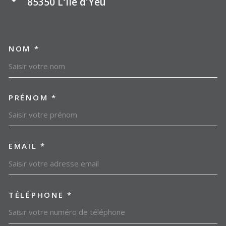
85350
L'île d'Yeu
NOM *
TRAD_MELTEM_VOSCOORDO
PRÉNOM *
EMAIL *
TÉLÉPHONE *