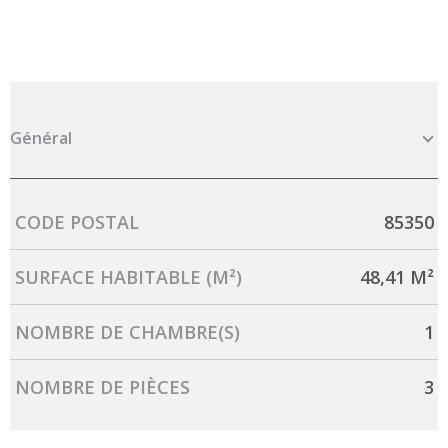
Général
Caractérisque
Valeurs
CODE POSTAL
85350
SURFACE HABITABLE (M²)
48,41 M²
NOMBRE DE CHAMBRE(S)
1
NOMBRE DE PIÈCES
3