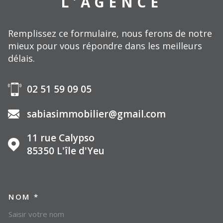
L'AGENCE
Remplissez ce formulaire, nous ferons de notre
mieux pour vous répondre dans les meilleurs
délais.
02 51 59 09 05
sabiasimmobilier@gmail.com
11 rue Calypso
85350
L'île d'Yeu
NOM *
TRAD_MELTEM_VOSCOORDO