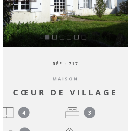
RECHERCHER
RÉF :
717
MAISON
CŒUR DE VILLAGE
4
3