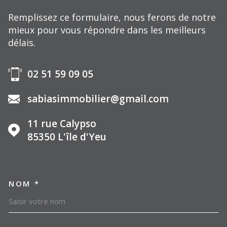
Remplissez ce formulaire, nous ferons de notre
mieux pour vous répondre dans les meilleurs
délais.
02 51 59 09 05
sabiasimmobilier@gmail.com
11 rue Calypso
85350
L'île d'Yeu
NOM *
TRAD_MELTEM_VOSCOORDO