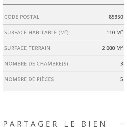
Caractérisque
Valeurs
CODE POSTAL
85350
SURFACE HABITABLE (M²)
110 M²
SURFACE TERRAIN
2 000 M²
NOMBRE DE CHAMBRE(S)
3
NOMBRE DE PIÈCES
5
PARTAGER LE BIEN