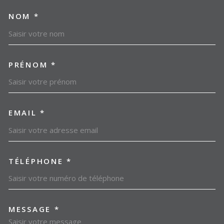
NOM *
TRAD_MELTEM_VOSCOORDO
PRÉNOM *
EMAIL *
TÉLÉPHONE *
MESSAGE *
TRAD_MELTEM_VOREDEMAN