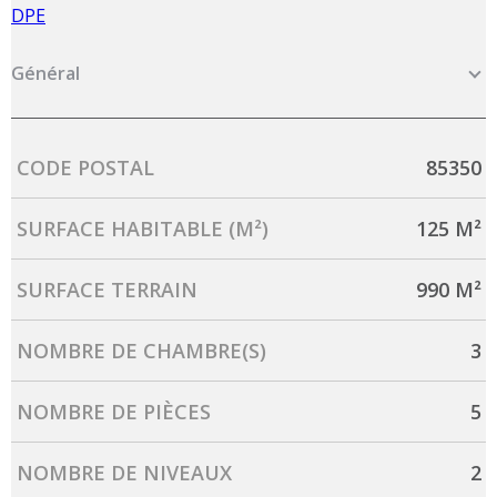
DPE
Général
Caractérisque
Valeurs
CODE POSTAL
85350
SURFACE HABITABLE (M²)
125 M²
SURFACE TERRAIN
990 M²
NOMBRE DE CHAMBRE(S)
3
NOMBRE DE PIÈCES
5
NOMBRE DE NIVEAUX
2