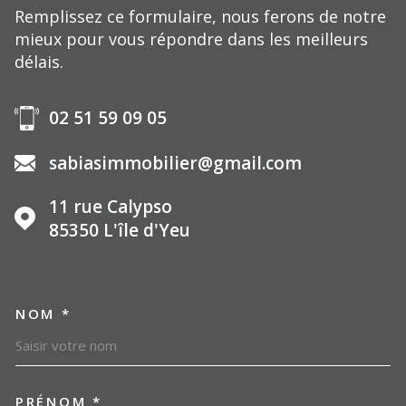
Remplissez ce formulaire, nous ferons de notre
mieux pour vous répondre dans les meilleurs
délais.
02 51 59 09 05
sabiasimmobilier@gmail.com
11 rue Calypso
85350
L'île d'Yeu
NOM *
TRAD_MELTEM_VOSCOORDO
PRÉNOM *