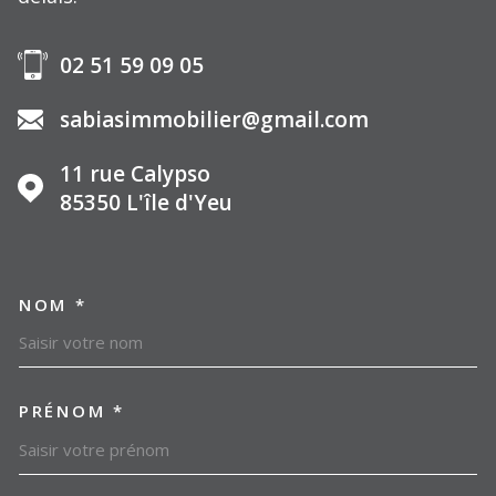
02 51 59 09 05
sabiasimmobilier@gmail.com
11 rue Calypso
85350
L'île d'Yeu
NOM *
TRAD_MELTEM_VOSCOORDO
PRÉNOM *